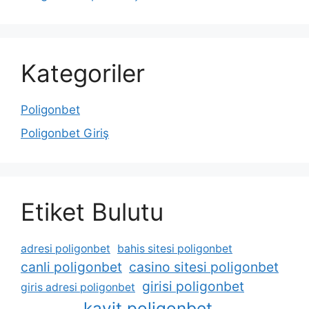
Kategoriler
Poligonbet
Poligonbet Giriş
Etiket Bulutu
adresi poligonbet
bahis sitesi poligonbet
canli poligonbet
casino sitesi poligonbet
girisi poligonbet
giris adresi poligonbet
kayit poligonbet