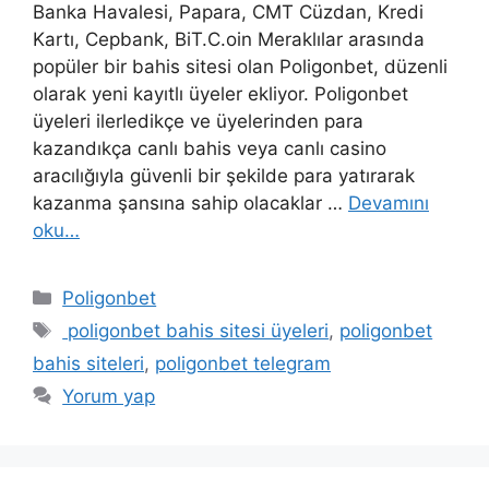
Banka Havalesi, Papara, CMT Cüzdan, Kredi
Kartı, Cepbank, BiT.C.oin Meraklılar arasında
popüler bir bahis sitesi olan Poligonbet, düzenli
olarak yeni kayıtlı üyeler ekliyor. Poligonbet
üyeleri ilerledikçe ve üyelerinden para
kazandıkça canlı bahis veya canlı casino
aracılığıyla güvenli bir şekilde para yatırarak
kazanma şansına sahip olacaklar …
Devamını
oku…
Kategoriler
Poligonbet
Etiketler
poligonbet bahis sitesi üyeleri
,
poligonbet
bahis siteleri
,
poligonbet telegram
Yorum yap