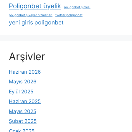
Poligonbet üyelik
poligonbet şifresi
poligonbet şikayet hizmetleri
twitter poligonbet
yeni giris poligonbet
Arşivler
Haziran 2026
Mayıs 2026
Eylül 2025
Haziran 2025
Mayıs 2025
Şubat 2025
Ocak 2025