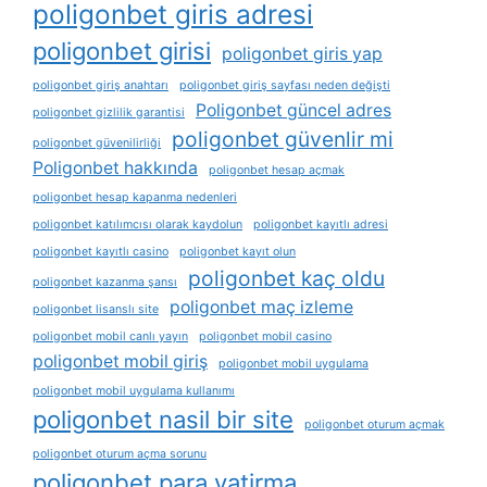
poligonbet giris adresi
poligonbet girisi
poligonbet giris yap
poligonbet giriş anahtarı
poligonbet giriş sayfası neden değişti
Poligonbet güncel adres
poligonbet gizlilik garantisi
poligonbet güvenlir mi
poligonbet güvenilirliği
Poligonbet hakkında
poligonbet hesap açmak
poligonbet hesap kapanma nedenleri
poligonbet katılımcısı olarak kaydolun
poligonbet kayıtlı adresi
poligonbet kayıtlı casino
poligonbet kayıt olun
poligonbet kaç oldu
poligonbet kazanma şansı
poligonbet maç izleme
poligonbet lisanslı site
poligonbet mobil canlı yayın
poligonbet mobil casino
poligonbet mobil giriş
poligonbet mobil uygulama
poligonbet mobil uygulama kullanımı
poligonbet nasil bir site
poligonbet oturum açmak
poligonbet oturum açma sorunu
poligonbet para yatirma