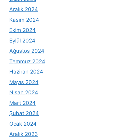
Aralık 2024
Kasım 2024
Ekim 2024
Eylül 2024
Ağustos 2024
Temmuz 2024
Haziran 2024
Mayıs 2024
Nisan 2024
Mart 2024
Şubat 2024
Ocak 2024
Aralık 2023