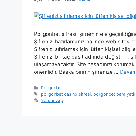
Poligonbet şifresi şifremin ele geçirildi
Şifrenizi hatırlamanız halinde web sitesi
Şifrenizi sıfırlamak için lütfen kişisel bilgi
Şifrenizi birkaç basit adımda değiştirin, ş
ulaşamayacaktır. Site hesabınızı korumak 
önemlidir. Başka birinin şifrenize …
Devam
Kategoriler
Poligonbet
Etiketler
poligonbet casino şifresi
,
poligonbet para yati
Yorum yap