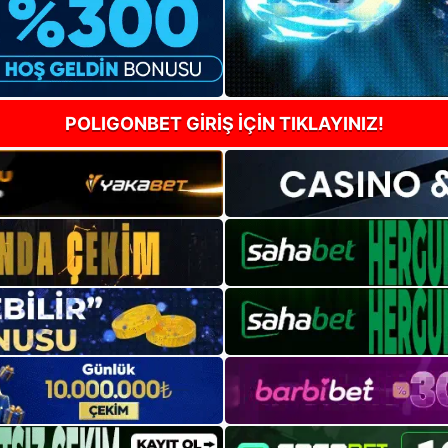
POLIGONBET GİRİŞ İÇİN TIKLAYINIZ!