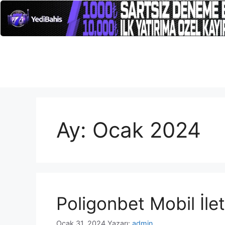
İçeriğe
atla
Ay:
Ocak 2024
Poligonbet Mobil İlet
Ocak 31, 2024
Yazarı:
admin