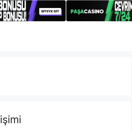
işimi