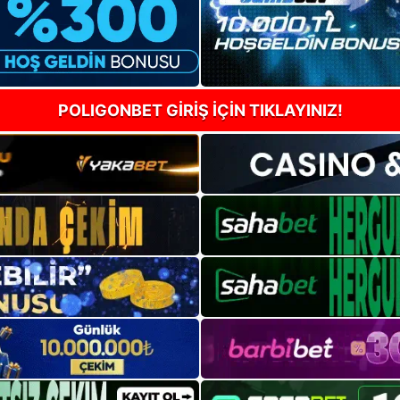
POLIGONBET GİRİŞ İÇİN TIKLAYINIZ!