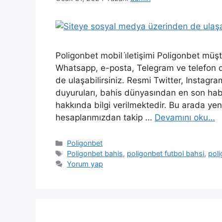
Poligonbet mobil i̇letişimi Poligonbet müşt
Whatsapp, e-posta, Telegram ve telefon 
de ulaşabilirsiniz. Resmi Twitter, Instag
duyuruları, bahis dünyasından en son haber
hakkında bilgi verilmektedir. Bu arada yen
hesaplarımızdan takip …
Devamını oku…
Kategoriler
Poligonbet
Etiketler
Poligonbet bahis
,
poligonbet futbol bahsi
,
poli
Yorum yap