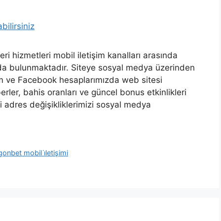
eri hizmetleri mobil iletişim kanalları arasında
da bulunmaktadır. Siteye sosyal medya üzerinden
ram ve Facebook hesaplarımızda web sitesi
ler, bahis oranları ve güncel bonus etkinlikleri
i adres değişikliklerimizi sosyal medya
gonbet mobil i̇letişimi