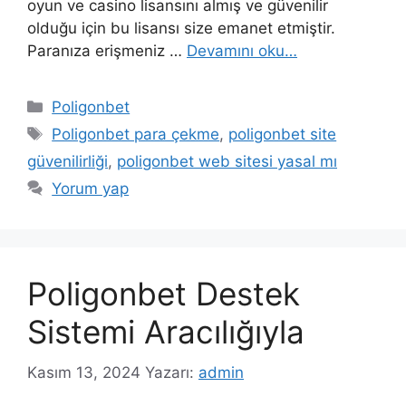
oyun ve casino lisansını almış ve güvenilir
olduğu için bu lisansı size emanet etmiştir.
Paranıza erişmeniz …
Devamını oku…
Kategoriler
Poligonbet
Etiketler
Poligonbet para çekme
,
poligonbet site
güvenilirliği
,
poligonbet web sitesi yasal mı
Yorum yap
Poligonbet Destek
Sistemi Aracılığıyla
Kasım 13, 2024
Yazarı:
admin