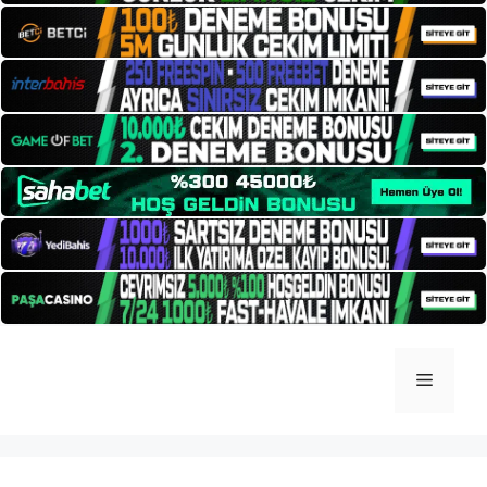
İçeriğe
atla
Menü