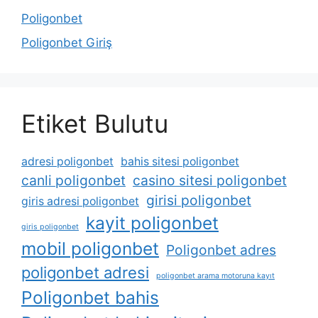
Poligonbet
Poligonbet Giriş
Etiket Bulutu
adresi poligonbet
bahis sitesi poligonbet
canli poligonbet
casino sitesi poligonbet
girisi poligonbet
giris adresi poligonbet
kayit poligonbet
giris poligonbet
mobil poligonbet
Poligonbet adres
poligonbet adresi
poligonbet arama motoruna kayıt
Poligonbet bahis