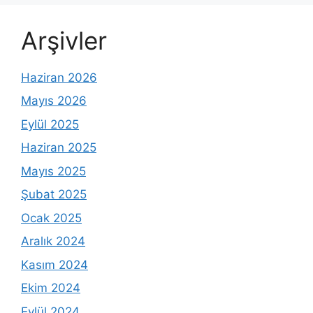
Arşivler
Haziran 2026
Mayıs 2026
Eylül 2025
Haziran 2025
Mayıs 2025
Şubat 2025
Ocak 2025
Aralık 2024
Kasım 2024
Ekim 2024
Eylül 2024