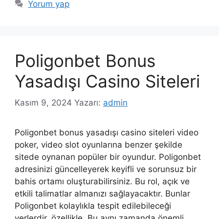
Yorum yap
Poligonbet Bonus
Yasadışı Casino Siteleri
Kasım 9, 2024
Yazarı:
admin
Poligonbet bonus yasadışı casino siteleri video
poker, video slot oyunlarına benzer şekilde
sitede oynanan popüler bir oyundur. Poligonbet
adresinizi güncelleyerek keyifli ve sorunsuz bir
bahis ortamı oluşturabilirsiniz. Bu rol, açık ve
etkili talimatlar almanızı sağlayacaktır. Bunlar
Poligonbet kolaylıkla tespit edilebileceği
yerlerdir, özellikle. Bu aynı zamanda önemli