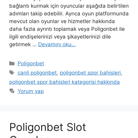
bağlantı kurmak için oyuncular aşağıda belirtilen
adımları takip edebilir. Ayrıca oyun platformunda
mevcut olan oyunlar ve hizmetler hakkında
daha fazla ayrıntı toplamak veya Poligonbet ile
ilgili endişelerinizi veya şikayetlerinizi dile
getirmek …
Devamını oku…
Kategoriler
Poligonbet
Etiketler
canli poligonbet
,
poligonbet spor bahisleri
,
poligonbet spor bahisleri kategorisi hakkında
Yorum yap
Poligonbet Slot