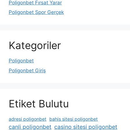
Poligonbet Fırsat Yarar
Poligonbet Spor Gerçek
Kategoriler
Poligonbet
Poligonbet Giriş
Etiket Bulutu
adresi poligonbet
bahis sitesi poligonbet
canli poligonbet
casino sitesi poligonbet