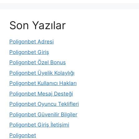
Son Yazılar
Poligonbet Adresi
Poligonbet Giriş
Poligonbet Özel Bonus
Poligonbet Üyelik Kolaylığı
Poligonbet Kullanıcı Hakları
Poligonbet Mesaj Desteği
Poligonbet Oyuncu Teklifleri
Poligonbet Güvenilir Bilgiler
Poligonbet Giriş İletişimi
Poligonbet