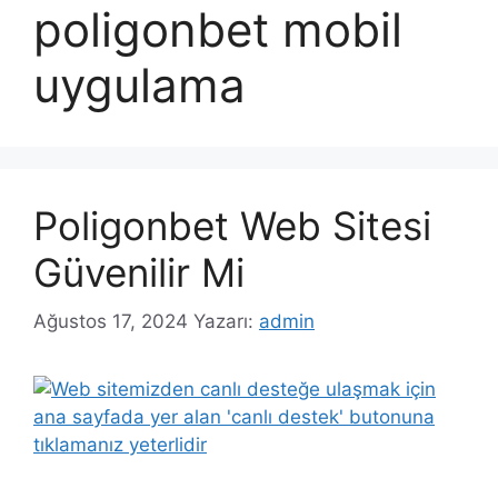
poligonbet mobil
uygulama
Poligonbet Web Sitesi
Güvenilir Mi
Ağustos 17, 2024
Yazarı:
admin