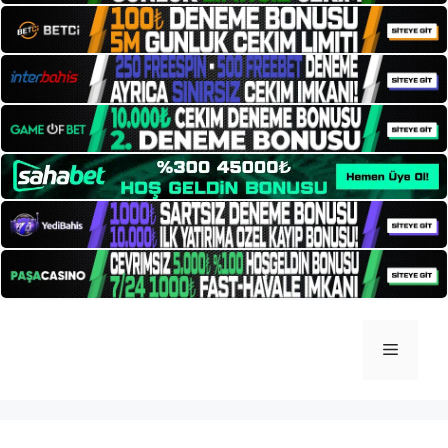
İçeriğe
atla
Menü