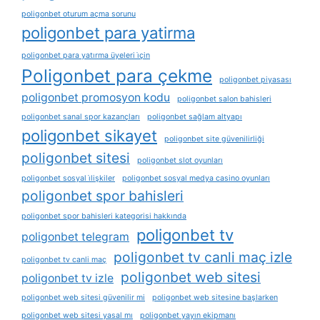
poligonbet oturum açma sorunu
poligonbet para yatirma
poligonbet para yatırma üyeleri i̇çin
Poligonbet para çekme
poligonbet piyasası
poligonbet promosyon kodu
poligonbet salon bahisleri
poligonbet sanal spor kazançları
poligonbet sağlam altyapı
poligonbet sikayet
poligonbet site güvenilirliği
poligonbet sitesi
poligonbet slot oyunları
poligonbet sosyal i̇lişkiler
poligonbet sosyal medya casino oyunları
poligonbet spor bahisleri
poligonbet spor bahisleri kategorisi hakkında
poligonbet tv
poligonbet telegram
poligonbet tv canli maç izle
poligonbet tv canli maç
poligonbet web sitesi
poligonbet tv izle
poligonbet web sitesi güvenilir mi
poligonbet web sitesine başlarken
poligonbet web sitesi yasal mı
poligonbet yayın ekipmanı