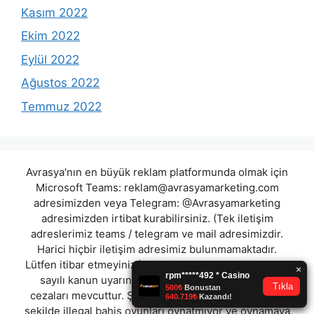
Kasım 2022
Ekim 2022
Eylül 2022
Ağustos 2022
Temmuz 2022
Avrasya'nın en büyük reklam platformunda olmak için
Microsoft Teams:
reklam@avrasyamarketing.com
adresimizden veya Telegram: @Avrasyamarketing
adresimizden irtibat kurabilirsiniz. (Tek iletişim
adreslerimiz teams / telegram ve mail adresimizdir.
Harici hiçbir iletişim adresimiz bulunmamaktadır.
Lütfen itibar etmeyiniz.) Türkiye yasalarına göre 7258
sayılı kanun uyarınca yasa dışı bahis oynamanın
cezaları mevcuttur. Şu an bulunduğunuz site hiç bir
şekilde illegal bahis oyunları oynatmıyor ve oynamaya