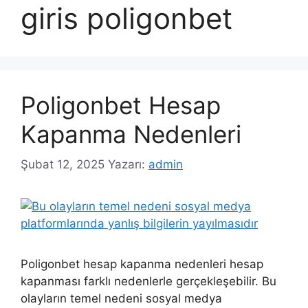
giris poligonbet
Poligonbet Hesap
Kapanma Nedenleri
Şubat 12, 2025
Yazarı:
admin
Poligonbet hesap kapanma nedenleri hesap
kapanması farklı nedenlerle gerçekleşebilir. Bu
olayların temel nedeni sosyal medya