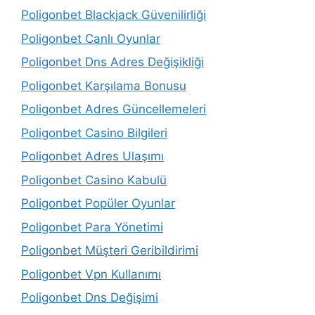
Poligonbet Blackjack Güvenilirliği
Poligonbet Canlı Oyunlar
Poligonbet Dns Adres Değişikliği
Poligonbet Karşılama Bonusu
Poligonbet Adres Güncellemeleri
Poligonbet Casino Bilgileri
Poligonbet Adres Ulaşımı
Poligonbet Casino Kabulü
Poligonbet Popüler Oyunlar
Poligonbet Para Yönetimi
Poligonbet Müşteri Geribildirimi
Poligonbet Vpn Kullanımı
Poligonbet Dns Değişimi