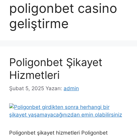
poligonbet casino
geliştirme
Poligonbet Şikayet
Hizmetleri
Şubat 5, 2025
Yazarı:
admin
Poligonbet şikayet hizmetleri Poligonbet