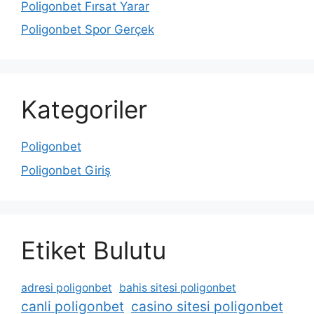
Poligonbet Fırsat Yarar
Poligonbet Spor Gerçek
Kategoriler
Poligonbet
Poligonbet Giriş
Etiket Bulutu
adresi poligonbet
bahis sitesi poligonbet
canli poligonbet
casino sitesi poligonbet