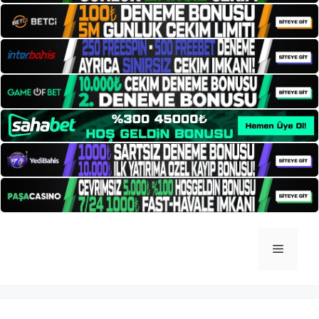
İçeriğe
atla
Menü