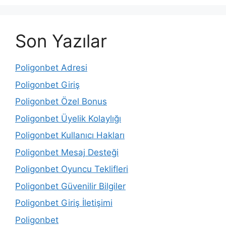
Son Yazılar
Poligonbet Adresi
Poligonbet Giriş
Poligonbet Özel Bonus
Poligonbet Üyelik Kolaylığı
Poligonbet Kullanıcı Hakları
Poligonbet Mesaj Desteği
Poligonbet Oyuncu Teklifleri
Poligonbet Güvenilir Bilgiler
Poligonbet Giriş İletişimi
Poligonbet