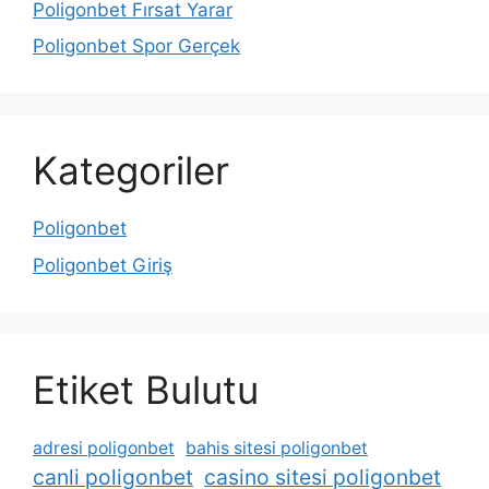
Poligonbet Fırsat Yarar
Poligonbet Spor Gerçek
Kategoriler
Poligonbet
Poligonbet Giriş
Etiket Bulutu
adresi poligonbet
bahis sitesi poligonbet
canli poligonbet
casino sitesi poligonbet