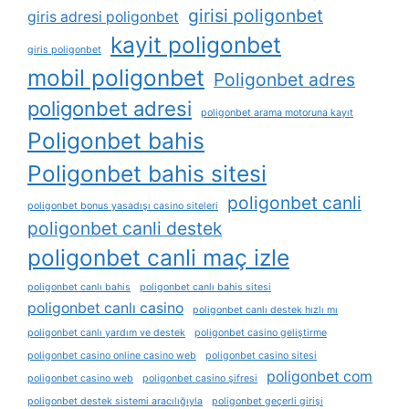
girisi poligonbet
giris adresi poligonbet
kayit poligonbet
giris poligonbet
mobil poligonbet
Poligonbet adres
poligonbet adresi
poligonbet arama motoruna kayıt
Poligonbet bahis
Poligonbet bahis sitesi
poligonbet canli
poligonbet bonus yasadışı casino siteleri
poligonbet canli destek
poligonbet canli maç izle
poligonbet canlı bahis
poligonbet canlı bahis sitesi
poligonbet canlı casino
poligonbet canlı destek hızlı mı
poligonbet canlı yardım ve destek
poligonbet casino geliştirme
poligonbet casino online casino web
poligonbet casino sitesi
poligonbet com
poligonbet casino web
poligonbet casino şifresi
poligonbet destek sistemi aracılığıyla
poligonbet geçerli girişi