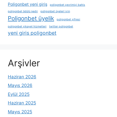
Poligonbet yeni giriş
poligonbet çevrimiçi bahis
poligonbet ödülü nedir
poligonbet üyeleri i̇çin
Poligonbet üyelik
poligonbet şifresi
poligonbet şikayet hizmetleri
twitter poligonbet
yeni giris poligonbet
Arşivler
Haziran 2026
Mayıs 2026
Eylül 2025
Haziran 2025
Mayıs 2025