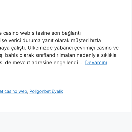
 casino web sitesine son bağlantı
işe verici duruma yanıt olarak müşteri hızla
lmaya çalıştı. Ülkemizde yabancı çevrimiçi casino ve
ı bahis olarak sınıflandırılmaları nedeniyle sıklıkla
’si de mevcut adresine engellendi …
Devamını
et casino web
,
Poligonbet üyelik