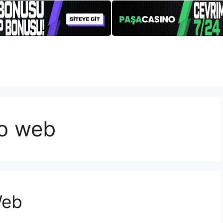
no web
Web