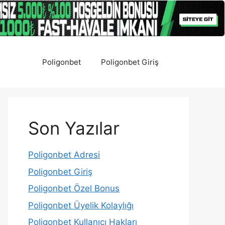
Poligonbet
Poligonbet Giriş
Son Yazılar
Poligonbet Adresi
Poligonbet Giriş
Poligonbet Özel Bonus
Poligonbet Üyelik Kolaylığı
Poligonbet Kullanıcı Hakları