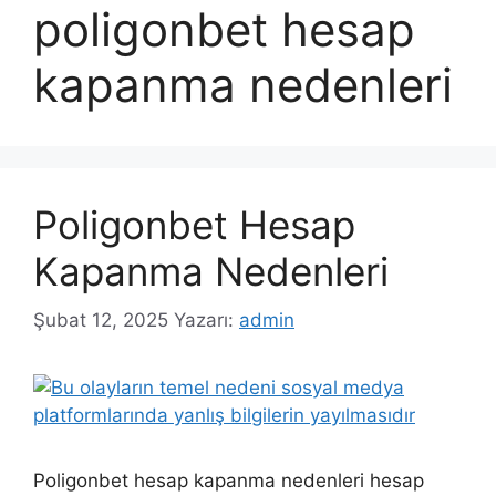
poligonbet hesap
kapanma nedenleri
Poligonbet Hesap
Kapanma Nedenleri
Şubat 12, 2025
Yazarı:
admin
Poligonbet hesap kapanma nedenleri hesap