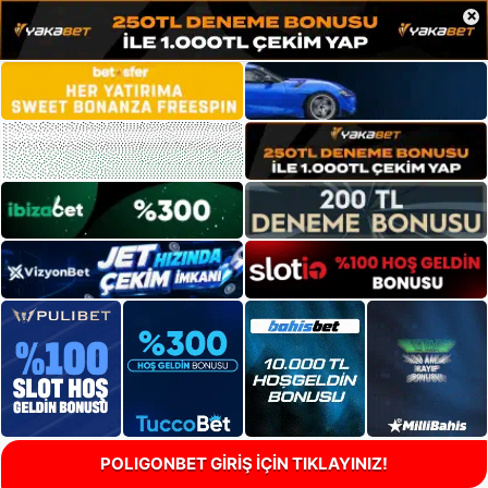
×
POLIGONBET GİRİŞ İÇİN TIKLAYINIZ!