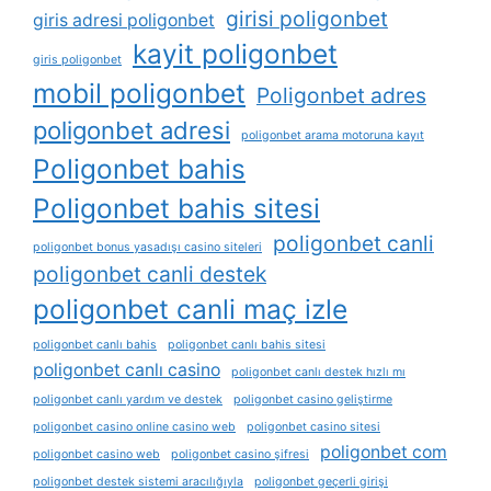
girisi poligonbet
giris adresi poligonbet
kayit poligonbet
giris poligonbet
mobil poligonbet
Poligonbet adres
poligonbet adresi
poligonbet arama motoruna kayıt
Poligonbet bahis
Poligonbet bahis sitesi
poligonbet canli
poligonbet bonus yasadışı casino siteleri
poligonbet canli destek
poligonbet canli maç izle
poligonbet canlı bahis
poligonbet canlı bahis sitesi
poligonbet canlı casino
poligonbet canlı destek hızlı mı
poligonbet canlı yardım ve destek
poligonbet casino geliştirme
poligonbet casino online casino web
poligonbet casino sitesi
poligonbet com
poligonbet casino web
poligonbet casino şifresi
poligonbet destek sistemi aracılığıyla
poligonbet geçerli girişi