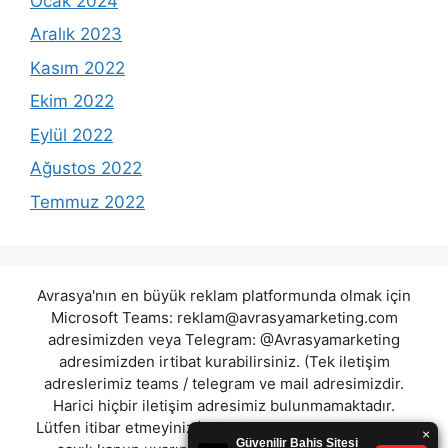
Ocak 2024
Aralık 2023
Kasım 2022
Ekim 2022
Eylül 2022
Ağustos 2022
Temmuz 2022
Avrasya'nın en büyük reklam platformunda olmak için
Microsoft Teams:
reklam@avrasyamarketing.com
adresimizden veya Telegram: @Avrasyamarketing
adresimizden irtibat kurabilirsiniz. (Tek iletişim
adreslerimiz teams / telegram ve mail adresimizdir.
Harici hiçbir iletişim adresimiz bulunmamaktadır.
Lütfen itibar etmeyiniz.) Türkiye yasalarına göre 7258