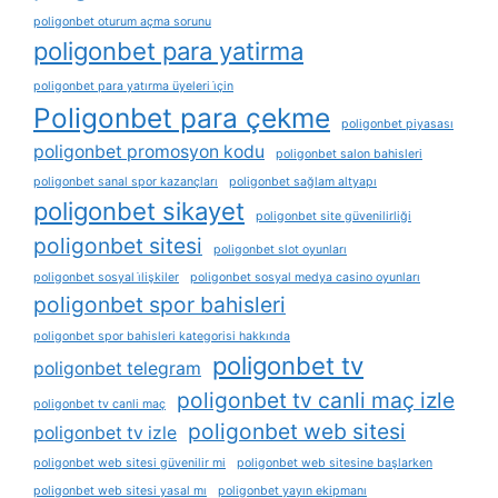
poligonbet oturum açma sorunu
poligonbet para yatirma
poligonbet para yatırma üyeleri i̇çin
Poligonbet para çekme
poligonbet piyasası
poligonbet promosyon kodu
poligonbet salon bahisleri
poligonbet sanal spor kazançları
poligonbet sağlam altyapı
poligonbet sikayet
poligonbet site güvenilirliği
poligonbet sitesi
poligonbet slot oyunları
poligonbet sosyal i̇lişkiler
poligonbet sosyal medya casino oyunları
poligonbet spor bahisleri
poligonbet spor bahisleri kategorisi hakkında
poligonbet tv
poligonbet telegram
poligonbet tv canli maç izle
poligonbet tv canli maç
poligonbet web sitesi
poligonbet tv izle
poligonbet web sitesi güvenilir mi
poligonbet web sitesine başlarken
poligonbet web sitesi yasal mı
poligonbet yayın ekipmanı