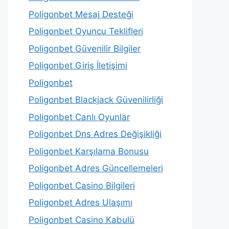
Poligonbet Mesaj Desteği
Poligonbet Oyuncu Teklifleri
Poligonbet Güvenilir Bilgiler
Poligonbet Giriş İletişimi
Poligonbet
Poligonbet Blackjack Güvenilirliği
Poligonbet Canlı Oyunlar
Poligonbet Dns Adres Değişikliği
Poligonbet Karşılama Bonusu
Poligonbet Adres Güncellemeleri
Poligonbet Casino Bilgileri
Poligonbet Adres Ulaşımı
Poligonbet Casino Kabulü