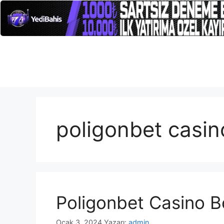
İçeriğe
atla
poligonbet casi
Poligonbet Casino 
Ocak 3, 2024
Yazarı:
admin