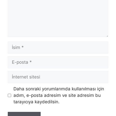
İsim
E-
posta
İnternet
sitesi
Daha sonraki yorumlarımda kullanılması için
adım, e-posta adresim ve site adresim bu
tarayıcıya kaydedilsin.