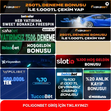
×
POLIGONBET GİRİŞ İÇİN TIKLAYINIZ!