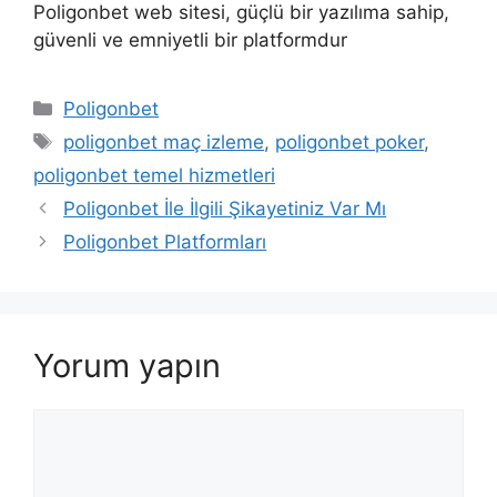
Poligonbet web sitesi, güçlü bir yazılıma sahip,
güvenli ve emniyetli bir platformdur
Kategoriler
Poligonbet
Etiketler
poligonbet maç izleme
,
poligonbet poker
,
poligonbet temel hizmetleri
Yazı
Poligonbet İle İlgili Şikayetiniz Var Mı
dolaşımı
Poligonbet Platformları
Yorum yapın
Yorum