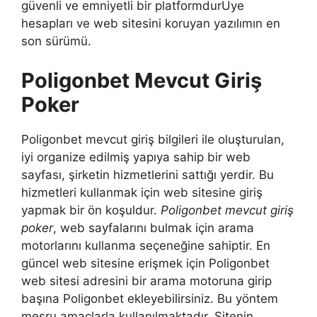
güvenli ve emniyetli bir platformdurÜye
hesapları ve web sitesini koruyan yazılımın en
son sürümü.
Poligonbet Mevcut Giriş
Poker
Poligonbet mevcut giriş bilgileri ile oluşturulan,
iyi organize edilmiş yapıya sahip bir web
sayfası, şirketin hizmetlerini sattığı yerdir. Bu
hizmetleri kullanmak için web sitesine giriş
yapmak bir ön koşuldur.
Poligonbet mevcut giriş
poker
, web sayfalarını bulmak için arama
motorlarını kullanma seçeneğine sahiptir. En
güncel web sitesine erişmek için Poligonbet
web sitesi adresini bir arama motoruna girip
başına Poligonbet ekleyebilirsiniz. Bu yöntem
meşru amaçlarla kullanılmaktadır. Sitenin