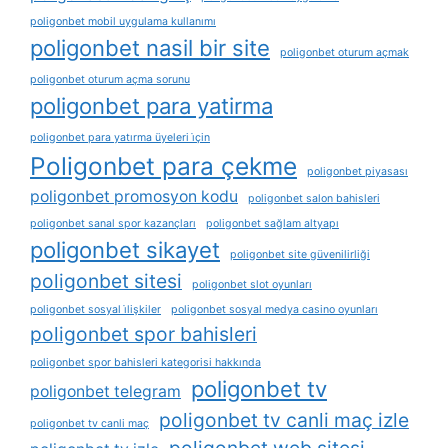
poligonbet mobil uygulama kullanımı
poligonbet nasil bir site
poligonbet oturum açmak
poligonbet oturum açma sorunu
poligonbet para yatirma
poligonbet para yatırma üyeleri i̇çin
Poligonbet para çekme
poligonbet piyasası
poligonbet promosyon kodu
poligonbet salon bahisleri
poligonbet sanal spor kazançları
poligonbet sağlam altyapı
poligonbet sikayet
poligonbet site güvenilirliği
poligonbet sitesi
poligonbet slot oyunları
poligonbet sosyal i̇lişkiler
poligonbet sosyal medya casino oyunları
poligonbet spor bahisleri
poligonbet spor bahisleri kategorisi hakkında
poligonbet tv
poligonbet telegram
poligonbet tv canli maç izle
poligonbet tv canli maç