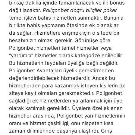
birkaç dakika içinde tamamlanacak ve ilk bonus
dağıtılacaktır.
Poligonbet doğru bilgiler poker
temel işlevi bahis hizmetleri sunmaktır. Bununla
birlikte bahis yapmanın ötesinde ek olanaklar
da sağlar. Hizmetlere erişmek için o sitede bir
hesabınızın olması gerekir. Görünüşe göre
Poligonbet hizmetleri temel hizmetler veya
“yardımcı” hizmetler olarak kategorize edilebilir.
Bu hizmetlerin faydaları üyeliğe bağlı değildir.
Poligonbet Avantajları üyelik gerektirmeden
değerlendirilebilecek hizmetlerdir. Ancak bu
hizmetlerden para kazanmak isteyen kişilerin de
siteye kayıt olmaları gerekmektedir. Poligonbet
sağladığı ek hizmetlerden yararlanmak için üye
olarak katılmak gereklidir. Üyelere özel eklenen
hizmetler arasında, Poligonbet yan hizmetlerinin
oranı ve hizmet çeşitliliği, onu nispeten kısa
zaman dilimlerinde başarıya ulaştırdı. Giriş