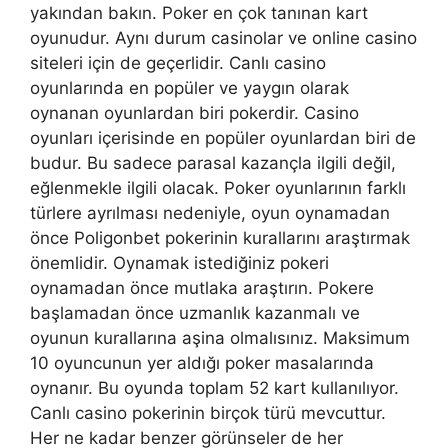
yakından bakın. Poker en çok tanınan kart
oyunudur. Aynı durum casinolar ve online casino
siteleri için de geçerlidir. Canlı casino
oyunlarında en popüler ve yaygın olarak
oynanan oyunlardan biri pokerdir. Casino
oyunları içerisinde en popüler oyunlardan biri de
budur. Bu sadece parasal kazançla ilgili değil,
eğlenmekle ilgili olacak. Poker oyunlarının farklı
türlere ayrılması nedeniyle, oyun oynamadan
önce Poligonbet pokerinin kurallarını araştırmak
önemlidir. Oynamak istediğiniz pokeri
oynamadan önce mutlaka araştırın. Pokere
başlamadan önce uzmanlık kazanmalı ve
oyunun kurallarına aşina olmalısınız. Maksimum
10 oyuncunun yer aldığı poker masalarında
oynanır. Bu oyunda toplam 52 kart kullanılıyor.
Canlı casino pokerinin birçok türü mevcuttur.
Her ne kadar benzer görünseler de her