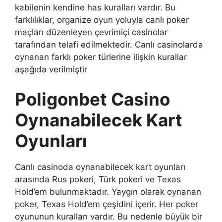
kabilenin kendine has kuralları vardır. Bu
farklılıklar, organize oyun yoluyla canlı poker
maçları düzenleyen çevrimiçi casinolar
tarafından telafi edilmektedir. Canlı casinolarda
oynanan farklı poker türlerine ilişkin kurallar
aşağıda verilmiştir
Poligonbet Casino
Oynanabilecek Kart
Oyunları
Canlı casinoda oynanabilecek kart oyunları
arasında Rus pokeri, Türk pokeri ve Texas
Hold’em bulunmaktadır. Yaygın olarak oynanan
poker, Texas Hold’em çeşidini içerir. Her poker
oyununun kuralları vardır. Bu nedenle büyük bir