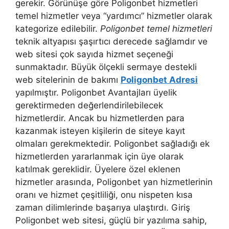
gerekir. Görünüşe göre Poligonbet hizmetleri
temel hizmetler veya “yardımcı” hizmetler olarak
kategorize edilebilir.
Poligonbet temel hizmetleri
teknik altyapısı şaşırtıcı derecede sağlamdır ve
web sitesi çok sayıda hizmet seçeneği
sunmaktadır. Büyük ölçekli sermaye destekli
web sitelerinin de bakımı
Poligonbet Adresi
yapılmıştır. Poligonbet Avantajları üyelik
gerektirmeden değerlendirilebilecek
hizmetlerdir. Ancak bu hizmetlerden para
kazanmak isteyen kişilerin de siteye kayıt
olmaları gerekmektedir. Poligonbet sağladığı ek
hizmetlerden yararlanmak için üye olarak
katılmak gereklidir. Üyelere özel eklenen
hizmetler arasında, Poligonbet yan hizmetlerinin
oranı ve hizmet çeşitliliği, onu nispeten kısa
zaman dilimlerinde başarıya ulaştırdı. Giriş
Poligonbet web sitesi, güçlü bir yazılıma sahip,