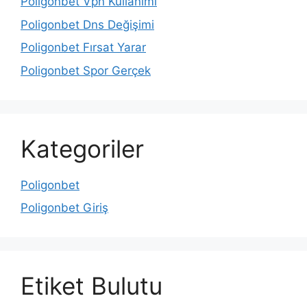
Poligonbet Vpn Kullanımı
Poligonbet Dns Değişimi
Poligonbet Fırsat Yarar
Poligonbet Spor Gerçek
Kategoriler
Poligonbet
Poligonbet Giriş
Etiket Bulutu