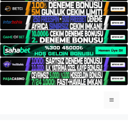
İçeriğe
atla
Menü