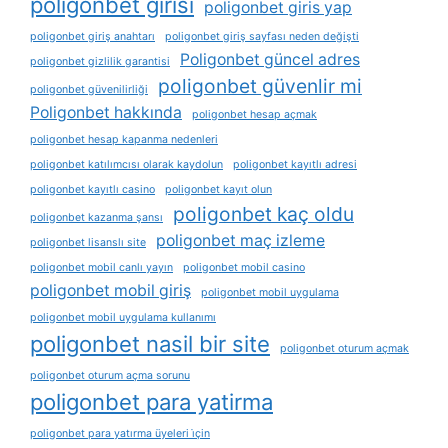
poligonbet girisi
poligonbet giris yap
poligonbet giriş anahtarı
poligonbet giriş sayfası neden değişti
Poligonbet güncel adres
poligonbet gizlilik garantisi
poligonbet güvenlir mi
poligonbet güvenilirliği
Poligonbet hakkında
poligonbet hesap açmak
poligonbet hesap kapanma nedenleri
poligonbet katılımcısı olarak kaydolun
poligonbet kayıtlı adresi
poligonbet kayıtlı casino
poligonbet kayıt olun
poligonbet kaç oldu
poligonbet kazanma şansı
poligonbet maç izleme
poligonbet lisanslı site
poligonbet mobil canlı yayın
poligonbet mobil casino
poligonbet mobil giriş
poligonbet mobil uygulama
poligonbet mobil uygulama kullanımı
poligonbet nasil bir site
poligonbet oturum açmak
poligonbet oturum açma sorunu
poligonbet para yatirma
poligonbet para yatırma üyeleri i̇çin