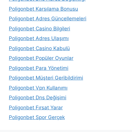
Poligonbet Karşılama Bonusu
Poligonbet Adres Güncellemeleri
Poligonbet Casino Bilgileri
Poligonbet Adres Ulaşımı
Poligonbet Casino Kabulü
Poligonbet Popüler Oyunlar
Poligonbet Para Yönetimi
Poligonbet Müşteri Geribildirimi
Poligonbet Vpn Kullanımı
Poligonbet Dns Değişimi
Poligonbet Fırsat Yarar
Poligonbet Spor Gerçek