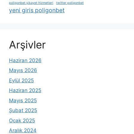
poligonbet şikayet hizmetleri
twitter poligonbet
yeni giris poligonbet
Arşivler
Haziran 2026
Mayıs 2026
Eylül 2025
Haziran 2025
Mayıs 2025
Şubat 2025
Ocak 2025
Aralık 2024