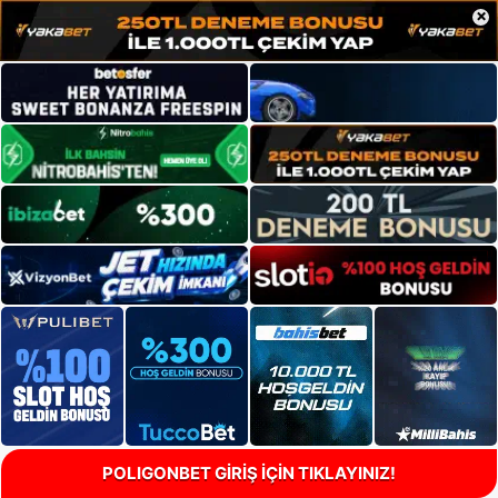
×
POLIGONBET GİRİŞ İÇİN TIKLAYINIZ!