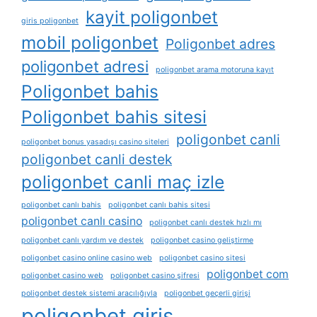
kayit poligonbet
giris poligonbet
mobil poligonbet
Poligonbet adres
poligonbet adresi
poligonbet arama motoruna kayıt
Poligonbet bahis
Poligonbet bahis sitesi
poligonbet canli
poligonbet bonus yasadışı casino siteleri
poligonbet canli destek
poligonbet canli maç izle
poligonbet canlı bahis
poligonbet canlı bahis sitesi
poligonbet canlı casino
poligonbet canlı destek hızlı mı
poligonbet canlı yardım ve destek
poligonbet casino geliştirme
poligonbet casino online casino web
poligonbet casino sitesi
poligonbet com
poligonbet casino web
poligonbet casino şifresi
poligonbet destek sistemi aracılığıyla
poligonbet geçerli girişi
poligonbet giris