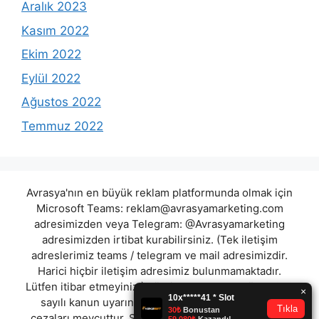
Aralık 2023
Kasım 2022
Ekim 2022
Eylül 2022
Ağustos 2022
Temmuz 2022
Avrasya'nın en büyük reklam platformunda olmak için
Microsoft Teams:
reklam@avrasyamarketing.com
adresimizden veya Telegram: @Avrasyamarketing
adresimizden irtibat kurabilirsiniz. (Tek iletişim
adreslerimiz teams / telegram ve mail adresimizdir.
Harici hiçbir iletişim adresimiz bulunmamaktadır.
Lütfen itibar etmeyiniz.) Türkiye yasalarına göre 7258
sayılı kanun uyarınca yasa dışı bahis oynamanın
cezaları mevcuttur. Şu an bulunduğunuz site hiç bir