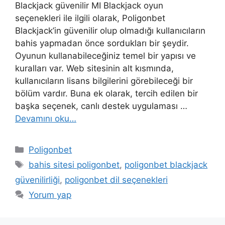
Blackjack güvenilir MI Blackjack oyun
seçenekleri ile ilgili olarak, Poligonbet
Blackjack’in güvenilir olup olmadığı kullanıcıların
bahis yapmadan önce sordukları bir şeydir.
Oyunun kullanabileceğiniz temel bir yapısı ve
kuralları var. Web sitesinin alt kısmında,
kullanıcıların lisans bilgilerini görebileceği bir
bölüm vardır. Buna ek olarak, tercih edilen bir
başka seçenek, canlı destek uygulaması …
Devamını oku…
Kategoriler
Poligonbet
Etiketler
bahis sitesi poligonbet
,
poligonbet blackjack
güvenilirliği
,
poligonbet dil seçenekleri
Yorum yap