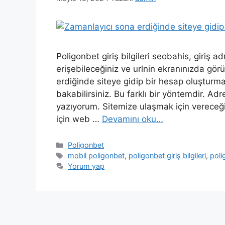
Poligonbet giriş bilgileri seobahis, giriş 
erişebileceğiniz ve urlnin ekranınızda gör
erdiğinde siteye gidip bir hesap oluşturm
bakabilirsiniz. Bu farklı bir yöntemdir. Ad
yazıyorum. Sitemize ulaşmak için vereceği
için web …
Devamını oku…
Kategoriler
Poligonbet
Etiketler
mobil poligonbet
,
poligonbet giriş bilgileri
,
poli
Yorum yap