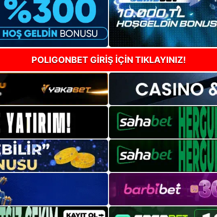
POLIGONBET GİRİŞ İÇİN TIKLAYINIZ!